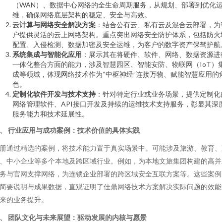
（WAN）、数据中心网络的全生命周期服务，从规划、部署到优化
维，确保网络底层架构的稳定、安全与高效。
云计算与网络安全解决方案
：结合公有云、私有云及混合云部署，为
户提供灵活的云上网络架构。重点突出网络安全防护体系，包括防火
配置、入侵检测、数据加密及安全运维，为客户的数字资产保驾护航
系统集成与智能化应用
：展示其在将硬件、软件、网络、数据资源进
一体化整合方面的能力，涉及智慧园区、智能安防、物联网（IoT）
成等领域，体现网络技术作为“中枢神经”连接万物、赋能智慧应用的
色。
定制化软件开发与技术支持
：针对特定行业或业务场景，提供定制化
网络管理软件、API接口开发及持续的运维技术支持服务，彰显其深
服务能力和技术延展性。
、 行业应用与成功案例：技术价值的具体实践
册通过精选的案例，将技术能力置于真实场景中。可能涉及旅游、教育、
、中小企业等多个本地及跨区域行业。例如，为本地文旅集团构建的高并
务与官网支撑网络，为连锁企业部署的跨区域安全互联方案等。这些案例
简要说明与成果数据，直观证明了佳鼎网络技术方案解决实际问题的效能
来的业务提升。
、 团队文化与未来展望：驱动发展的内核与愿景