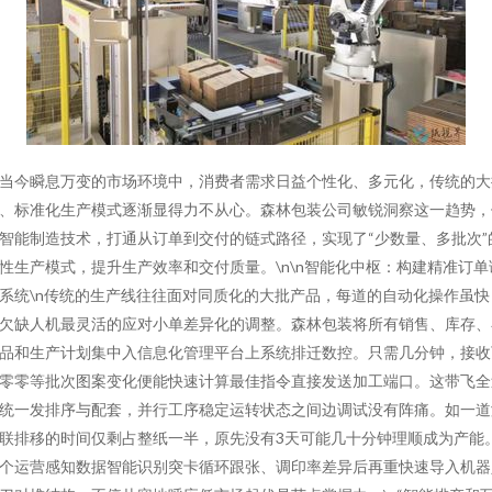
当今瞬息万变的市场环境中，消费者需求日益个性化、多元化，传统的大
、标准化生产模式逐渐显得力不从心。森林包装公司敏锐洞察这一趋势，
智能制造技术，打通从订单到交付的链式路径，实现了“少数量、多批次”
性生产模式，提升生产效率和交付质量。\n\n智能化中枢：构建精准订单
系统\n传统的生产线往往面对同质化的大批产品，每道的自动化操作虽快
欠缺人机最灵活的应对小单差异化的调整。森林包装将所有销售、库存、
品和生产计划集中入信息化管理平台上系统排迁数控。只需几分钟，接收
零零等批次图案变化便能快速计算最佳指令直接发送加工端口。这带飞全
统一发排序与配套，并行工序稳定运转状态之间边调试没有阵痛。如一道
联排移的时间仅剩占整纸一半，原先没有3天可能几十分钟理顺成为产能
个运营感知数据智能识别突卡循环跟张、调印率差异后再重快速导入机器