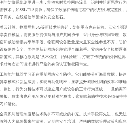
测与防御系统则更进一步，能够实时监控网络流量，识别并阻断恶意行为
密技术，如SSL/TLS协议，确保了数据在传输过程中的机密性与完整性，
子商务、在线通信等领域的安全基石。
着云计算、物联网和5G等新技术的兴起，防护重点也在转移。云安全强
享责任模型，需要服务提供商与用户共同协作，采用身份与访问管理、数
密和威胁情报共享等手段。物联网设备数量庞大且安全性参差不齐，防护
设备硬件安全、固件更新到网络分段管理全面着手。零信任安全模型逐渐
新范式，其核心原则是“从不信任，始终验证”，打破了传统的内外网边界
求对每次访问请求进行严格的身份认证和权限审查。
工智能与机器学习正在重塑网络安全防护。它们能够分析海量数据，快速
异常模式和新型威胁，实现自动化响应，显著提升威胁检测的效率和准确
。例如，行为分析技术可以建立用户或设备的正常行为基线，一旦偏离即
警报。攻击者也利用AI发动更精准的攻击，这意味着防护技术必须保持
习和进化。
全意识与管理制度是技术防护不可或缺的补充。技术手段再先进，也无法
弥补人为疏忽带来的漏洞。定期的安全培训、严格的数据管理政策和应急