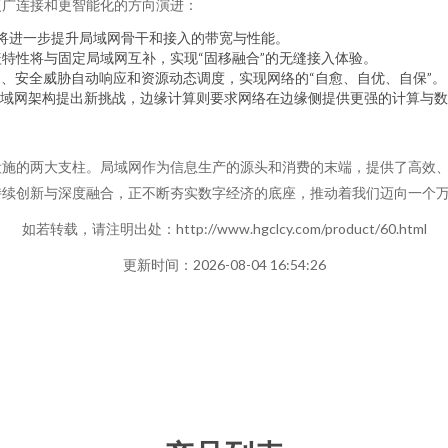
更广连接和更智能化的方向演进：
技术将进一步提升局域网骨干和接入的带宽与性能。
盖特性将与固定局域网互补，实现“固移融合”的无缝接入体验。
测、安全威胁自动响应和资源动态调度，实现网络的“自愈、自优、自保”。
域网架构提出新挑战，边缘计算则要求网络在边缘侧提供更强的计算与数
设施的两大支柱。局域网作为信息生产的源头和消费的末端，提供了高效
持续创新与深度融合，正不断夯实数字经济的底座，推动着我们迈向一个
如若转载，请注明出处：http://www.hgclcy.com/product/60.html
更新时间：2026-08-04 16:54:26