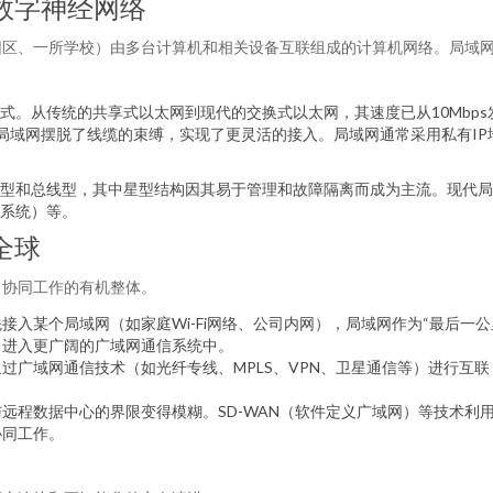
数字神经网络
园区、一所学校）由多台计算机和相关设备互联组成的计算机网络。局域
。从传统的共享式以太网到现代的交换式以太网，其速度已从10Mbps发
）的普及，使局域网摆脱了线缆的束缚，实现了更灵活的接入。局域网通常采用私
型和总线型，其中星型结构因其易于管理和故障隔离而成为主流。现代局域
系统）等。
全球
、协同工作的有机整体。
接入某个局域网（如家庭Wi-Fi网络、公司内网），局域网作为“最后一公
）进入更广阔的广域网通信系统中。
过广域网通信技术（如光纤专线、MPLS、VPN、卫星通信等）进行互
远程数据中心的界限变得模糊。SD-WAN（软件定义广域网）等技术利
协同工作。