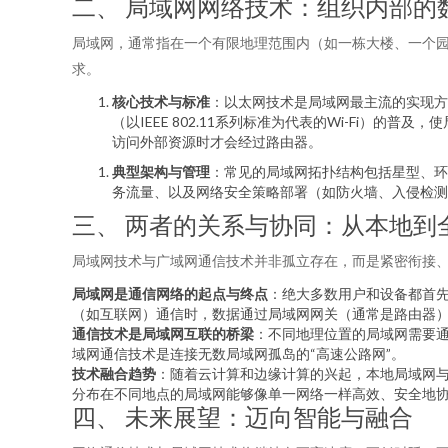
二、 局域网网络技术：组织内部的
局域网，通常指在一个有限地理范围内（如一栋大楼、一个
求。
核心技术与标准
：以太网技术是局域网最主流的实现方式
（以IEEE 802.11系列标准为代表的Wi-Fi
访问外部资源时才会经过路由器。
典型架构与管理
：常见的局域网拓扑结构包括星型、环
务流量、以及网络安全策略部署（如防火墙、入侵检测
三、 两者的关系与协同：从本地到
局域网技术与广域网通信技术并非孤立存在，而是紧密衔接
局域网是通信网络的起点与终点
：绝大多数用户和设备都首先
（如互联网）通信时，数据通过局域网网关（通常是路由器
通信技术是局域网互联的桥梁
：不同地理位置的局域网需要通
域网通信技术是连接无数局域网孤岛的“高速公路网”。
技术融合趋势
：随着云计算和边缘计算的兴起，本地局域网与
分布在不同地点的局域网能够像单一网络一样高效、安全地
四、 未来展望：迈向智能与融合