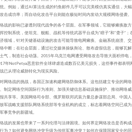
统。例如，通过AI算法生成的钓鱼邮件几乎可以完美模仿真实通信，大
攻击成功率；而自动化攻击平台则能在极短时间内发动大规模网络侵袭。
络战的影响已渗透到现代战争的各个层面。在军事领域，它能够瘫痪敌方
挥控制系统，使坦克、舰船、战机等传统武器平台成为“瞎子”和“聋子”；
济领域，针对关键基础设施的攻击可能导致电网瘫痪、金融系统崩溃、交
络中断；在社会层面，通过社交媒体操纵舆论、散布虚假信息，能够瓦解
士气，制造社会动荡。2015年乌克兰电网遭受网络攻击导致大面积停电
017年NotPetya恶意软件全球肆虐造成数百亿美元损失，这些事件都表明
战已从理论威胁转化为现实风险。
对网络战的挑战，各国正加速构建网络防御体系。这包括建立专业的网络
、制定网络空间国际行为准则、加强关键信息基础设施保护、推动网络威
报共享等。美国网络司令部、俄罗斯联邦武装力量总参谋部总局、中国人
放军战略支援部队网络系统部等专业机构的成立，标志着网络空间已成为
军事竞争的新疆域。
络战的发展也带来了一系列伦理与法律困境。如何界定网络攻击是否构成
行为？如何避免网络冲突升级为传统军事冲突？如何在保障国家安全的同