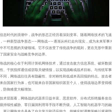
信息时代的浪潮中，战争的形态正经历着深刻变革。随着网络技术的飞速
，一种新型战争形态——网络战——逐渐从科幻走向现实，成为未来军事
中不可忽视的关键领域。它不仅改变了传统战争的规则，更在无形中重新
了国家安全与战略竞争的边界。
络战的核心在于利用计算机网络技术，通过攻击敌方信息系统、破坏数据
性、干扰指挥通信或窃取关键情报，以实现战略或战术目标。与传统军事
不同，网络战往往具有隐蔽性、非对称性和低成本高回报的特点。攻击者
来自国家行为体，也可能来自非国家组织甚至个人，使得战场边界变得模
，防御难度大幅增加。
技术层面看，网络战的武器库日益丰富。恶意软件、分布式拒绝服务攻击
级持续性威胁、零日漏洞利用等手段不断升级。人工智能与机器学习的融
，更让网络攻击具备了自主学习和适应能力，能够实时调整策略以规避防